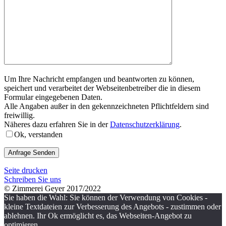
Um Ihre Nachricht empfangen und beantworten zu können,
speichert und verarbeitet der Webseitenbetreiber die in diesem
Formular eingegebenen Daten.
Alle Angaben außer in den gekennzeichneten Pflichtfeldern sind
freiwillig.
Näheres dazu erfahren Sie in der
Datenschutzerklärung
.
Ok, verstanden
Seite drucken
Schreiben Sie uns
© Zimmerei Geyer 2017/2022
Sie haben die Wahl: Sie können der Verwendung von Cookies -
kleine Textdateien zur Verbesserung des Angebots - zustimmen oder
ablehnen. Ihr Ok ermöglicht es, das Webseiten-Angebot zu
optimieren.