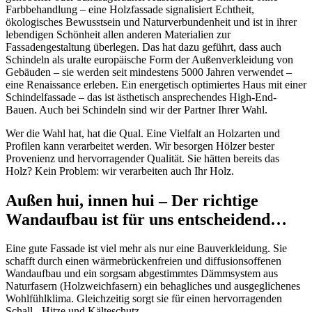
Farbbehandlung – eine Holzfassade signalisiert Echtheit,
ökologisches Bewusstsein und Naturverbundenheit und ist in ihrer
lebendigen Schönheit allen anderen Materialien zur
Fassadengestaltung überlegen. Das hat dazu geführt, dass auch
Schindeln als uralte europäische Form der Außenverkleidung von
Gebäuden – sie werden seit mindestens 5000 Jahren verwendet –
eine Renaissance erleben. Ein energetisch optimiertes Haus mit einer
Schindelfassade – das ist ästhetisch ansprechendes High-End-
Bauen. Auch bei Schindeln sind wir der Partner Ihrer Wahl.
Wer die Wahl hat, hat die Qual. Eine Vielfalt an Holzarten und
Profilen kann verarbeitet werden. Wir besorgen Hölzer bester
Provenienz und hervorragender Qualität. Sie hätten bereits das
Holz? Kein Problem: wir verarbeiten auch Ihr Holz.
Außen hui, innen hui – Der richtige
Wandaufbau ist für uns entscheidend…
Eine gute Fassade ist viel mehr als nur eine Bauverkleidung. Sie
schafft durch einen wärmebrückenfreien und diffusionsoffenen
Wandaufbau und ein sorgsam abgestimmtes Dämmsystem aus
Naturfasern (Holzweichfasern) ein behagliches und ausgeglichenes
Wohlfühlklima. Gleichzeitig sorgt sie für einen hervorragenden
Schall-, Hitze und Kälteschutz.