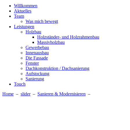
Willkommen
Aktuelles
Team
Was mich bewegt
Leistungen
Holzbau
Holzständer- und Holzrahmenbau
Massivholzbau
Gewerbebau
Innenausbau
Die Fassade
Fenster
Dachkonstruktion / Dachsanierung
Aufstockung
Sanierung
Touch
Home
–
slider
–
Sanieren & Modernisieren
–