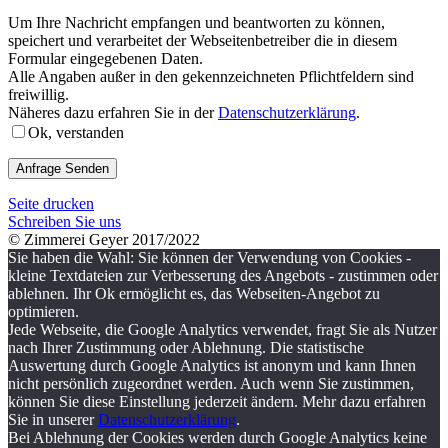
Um Ihre Nachricht empfangen und beantworten zu können,
speichert und verarbeitet der Webseitenbetreiber die in diesem
Formular eingegebenen Daten.
Alle Angaben außer in den gekennzeichneten Pflichtfeldern sind
freiwillig.
Näheres dazu erfahren Sie in der
Datenschutzerklärung
.
Ok, verstanden
Seite drucken
Schreiben Sie uns
© Zimmerei Geyer 2017/2022
Sie haben die Wahl: Sie können der Verwendung von Cookies -
kleine Textdateien zur Verbesserung des Angebots - zustimmen oder
ablehnen. Ihr Ok ermöglicht es, das Webseiten-Angebot zu
optimieren.
Jede Webseite, die Google Analytics verwendet, fragt Sie als Nutzer
nach Ihrer Zustimmung oder Ablehnung. Die statistische
Auswertung durch Google Analytics ist anonym und kann Ihnen
nicht persönlich zugeordnet werden. Auch wenn Sie zustimmen,
können Sie diese Einstellung jederzeit ändern. Mehr dazu erfahren
Sie in unserer
Datenschutzerklärung
.
Bei Ablehnung der Cookies werden durch Google Analytics keine